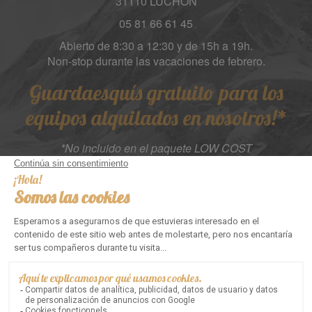
31110 LUCHON
05 81 66 61 45
Abierto de 8:30 a 12:30 y de 15h a 19h.
Non-stop durante las vacaciones de febrero.
Guardaesquís gratuito para los
equipos alquilados en nosotros!*
*No incluido en el paquete LOW COST
Suivez-nous :
Inicio
Mapa del sitio