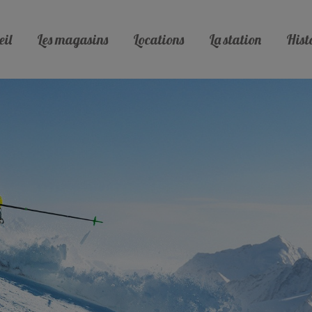
eil
Les magasins
Locations
La station
Hist